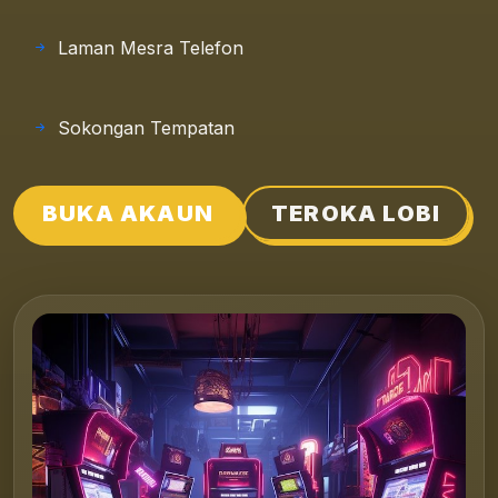
Laman Mesra Telefon
Sokongan Tempatan
BUKA AKAUN
TEROKA LOBI