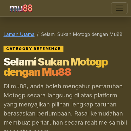
mu88
Laman Utama
Selami Sukan Motogp dengan Mu88
CATEGORY REFERENCE
Selami Sukan Motogp
dengan Mu88
Di mu88, anda boleh mengatur pertaruhan
Motogp secara langsung di atas platform
yang menyajikan pilihan lengkap taruhan
berasaskan perlumbaan. Rasai kemudahan
membuat pertaruhan secara realtime sambil