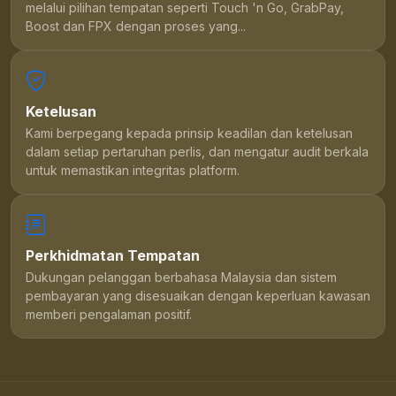
melalui pilihan tempatan seperti Touch 'n Go, GrabPay,
Boost dan FPX dengan proses yang...
Ketelusan
Kami berpegang kepada prinsip keadilan dan ketelusan
dalam setiap pertaruhan perlis, dan mengatur audit berkala
untuk memastikan integritas platform.
Perkhidmatan Tempatan
Dukungan pelanggan berbahasa Malaysia dan sistem
pembayaran yang disesuaikan dengan keperluan kawasan
memberi pengalaman positif.