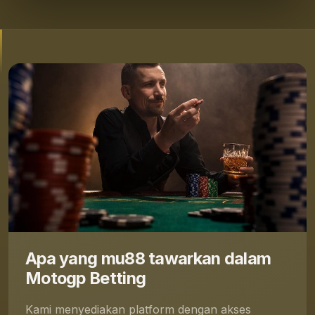
Apa yang mu88 tawarkan dalam
Motogp Betting
Kami menyediakan platform dengan akses