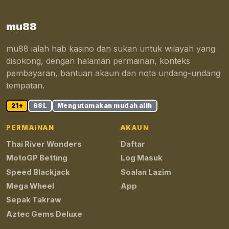
mu88
mu88 ialah hab kasino dan sukan untuk wilayah yang
disokong, dengan halaman permainan, konteks
pembayaran, bantuan akaun dan nota undang-undang
tempatan.
21+
SSL
Mengutamakan mudah alih
PERMAINAN
AKAUN
Thai River Wonders
Daftar
MotoGP Betting
Log Masuk
Speed Blackjack
Soalan Lazim
Mega Wheel
App
Sepak Takraw
Aztec Gems Deluxe