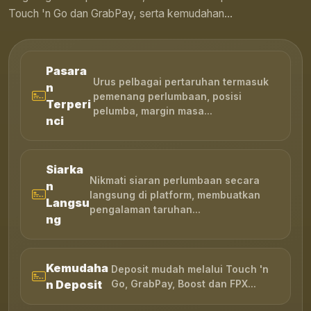
Touch 'n Go dan GrabPay, serta kemudahan...
Pasara
Urus pelbagai pertaruhan termasuk
n
pemenang perlumbaan, posisi
Terperi
pelumba, margin masa...
nci
Siarka
Nikmati siaran perlumbaan secara
n
langsung di platform, membuatkan
Langsu
pengalaman taruhan...
ng
Kemudaha
Deposit mudah melalui Touch 'n
n Deposit
Go, GrabPay, Boost dan FPX...