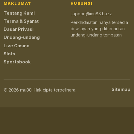
MAKLUMAT
HUBUNGI
Tentang Kami
support@mu88.buzz
Terma & Syarat
Perkhidmatan hanya tersedia
di wilayah yang dibenarkan
Dasar Privasi
undang-undang tempatan.
Undang-undang
Live Casino
Slots
Sportsbook
Sitemap
© 2026 mu88. Hak cipta terpelihara.