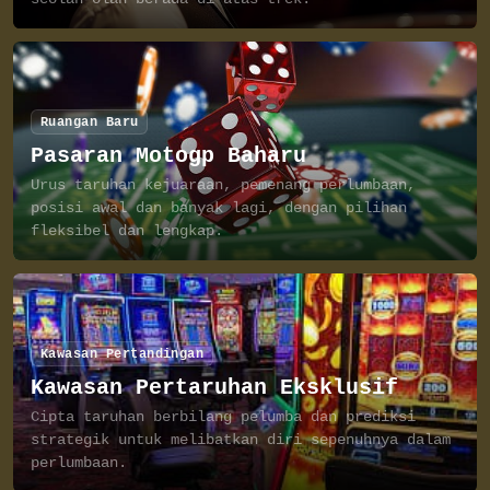
Ruangan Baru
Pasaran Motogp Baharu
Urus taruhan kejuaraan, pemenang perlumbaan,
posisi awal dan banyak lagi, dengan pilihan
fleksibel dan lengkap.
Kawasan Pertandingan
Kawasan Pertaruhan Eksklusif
Cipta taruhan berbilang pelumba dan prediksi
strategik untuk melibatkan diri sepenuhnya dalam
perlumbaan.